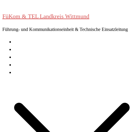
Zum
Inhalt
FüKom & TEL Landkreis Wittmund
springen
Führung- und Kommunikationseinheit & Technische Einsatzleitung
Aktuelles
Einsatzberichte
Dienstpläne
Mitmachen
Wer sind wir?